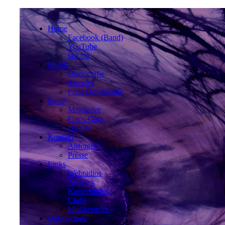
Home
Facebook (Band)
YouTube
last.fm
Musik
Discografie
Sampler
Freie Downloads
Band
Mitglieder
Fotos-Gigs
History
Kontakt
Anfragen
Presse
Links
Webradios
Artwork
Konzertinfos
Clubs
Musikerinfos
Datenschutz