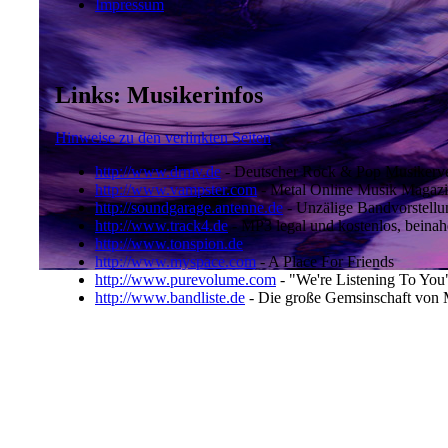
Impressum
Links: Musikerinfos
Hinweise zu den verlinkten Seiten
http://www.drmv.de
- Deutscher Rock & Pop Musikerve
http://www.vampster.com
- Metal Online Musik Magaz
http://soundgarage.antenne.de
- Unzälige Bandvorstell
http://www.track4.de
- MP3 legal und kostenlos, beinah
http://www.tonspion.de
http://www.myspace.com
- A Place For Friends
http://www.purevolume.com
- "We're Listening To You
http://www.bandliste.de
- Die große Gemsinschaft von M